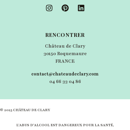
Instagram
Pinterest
Linkedin
RENCONTRER
Château de Clary
30150‭ ‬Roquemaure
FRANCE
contact@chateaudeclary.com
04‭ ‬66‭ ‬33‭ ‬04‭ ‬86
© 2025 CHÂTEAU DE CLARY
L’ABUS D’ALCOOL EST DANGEREUX POUR LA SANTÉ,