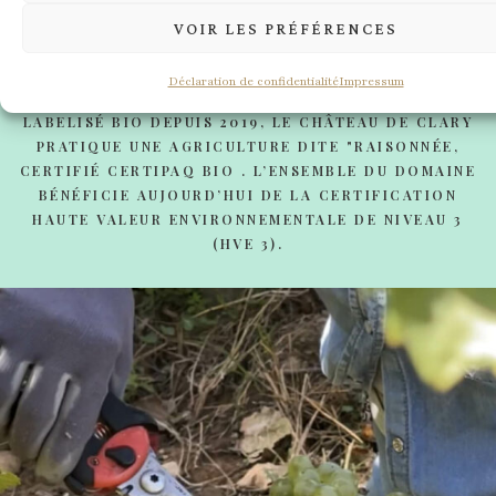
au cœur du domaine
VOIR LES PRÉFÉRENCES
NOS LABELS
Déclaration de confidentialité
Impressum
LABELISÉ BIO DEPUIS 2019, LE CHÂTEAU DE CLARY
PRATIQUE UNE AGRICULTURE DITE "RAISONNÉE,
CERTIFIÉ CERTIPAQ BIO . L’ENSEMBLE DU DOMAINE
BÉNÉFICIE AUJOURD’HUI DE LA CERTIFICATION
HAUTE VALEUR ENVIRONNEMENTALE DE NIVEAU 3
(HVE 3).