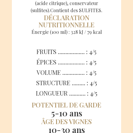
(acide citrique), conservateur
(sulfites).Contient des SULFITES.
DÉCLARATION
NUTRITIONNELLE
Énergie (100 ml) : 328 kJ / 79 kcal
FRUITS‭ ‬‭: ‬‮………………‬‭ ‬4/‬5
ÉPICES‭ ‬‭: ‬‮………………‬‭ ‬4‭/‬5
VOLUME‭ ‬‭: ‬‮……………‬‭ ‬4‭/‬5
STRUCTURE‭ ‬‭: ‬‮………‬‭ ‬4‭/‬5
LONGUEUR‭ ‬‭: ‬‮……..…‬‭ ‬4‭/‬5
POTENTIEL DE GARDE
5-10 ans
ÂGE DES VIGNES
10-30 ans