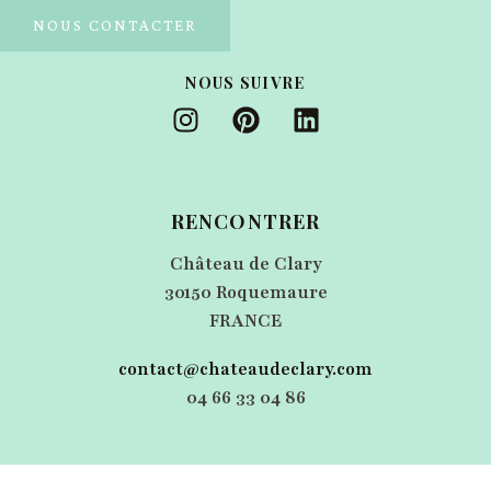
NOUS CONTACTER
NOUS SUIVRE
Instagram
Pinterest
Linkedin
RENCONTRER
Château de Clary
30150‭ ‬Roquemaure
FRANCE
contact@chateaudeclary.com
04‭ ‬66‭ ‬33‭ ‬04‭ ‬86