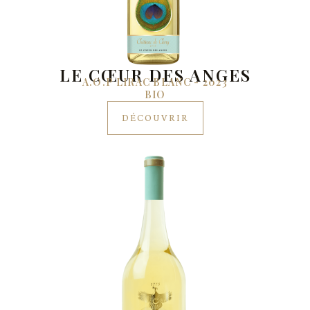
LE CŒUR DES ANGES
A.O.P LIRAC BLANC - 2023
BIO
DÉCOUVRIR