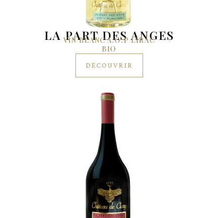
LA PART DES ANGES
VIN BLANC A.O.P LIRAC
BIO
DÉCOUVRIR