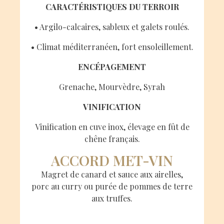
CARACTÉRISTIQUES DU TERROIR
•‭ ‬Argilo-calcaires‭, ‬sableux et galets roulés‭.‬
•‭ ‬Climat méditerranéen‭, ‬fort ensoleillement‭.‬
ENCÉPAGEMENT
Grenache‭, ‬Mourvèdre‭, ‬Syrah
VINIFICATION
Vinification en cuve inox‭, ‬élevage en fût de
chêne français‭.‬
ACCORD MET-VIN
Magret de canard et sauce aux airelles‭,‬
porc au curry ou purée de pommes de terre
aux truffes‭.‬